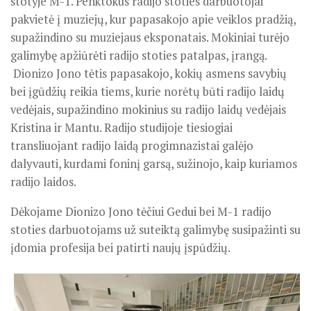
stotyje M-1. Penktokus radijo stoties darbuotojai
pakvietė į muziejų, kur papasakojo apie veiklos pradžią,
supažindino su muziejaus eksponatais. Mokiniai turėjo
galimybę apžiūrėti radijo stoties patalpas, įrangą.
Dionizo Jono tėtis papasakojo, kokių asmens savybių
bei įgūdžių reikia tiems, kurie norėtų būti radijo laidų
vedėjais, supažindino mokinius su radijo laidų vedėjais
Kristina ir Mantu. Radijo studijoje tiesiogiai
transliuojant radijo laidą progimnazistai galėjo
dalyvauti, kurdami foninį garsą, sužinojo, kaip kuriamos
radijo laidos.
Dėkojame Dionizo Jono tėčiui Gedui bei M-1 radijo
stoties darbuotojams už suteiktą galimybę susipažinti su
įdomia profesija bei patirti naujų įspūdžių.