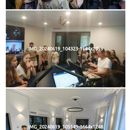
IMG_20240619_104323-1664x1059
IMG_20240619_105549-1664x1248