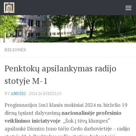
Skip to content
KELIONĖS
Penktokų apsilankymas radijo
stotyje M-1
BY
ANDŽEJ
·
2024 26 BIRŽELIO
Progimnazijos 5m1 klasės mokiniai 2024 m. birželio 19
dieną tęsiant dalyvavimą
nacionalinėje profesinio
veiklinimo iniciatyvoje
„Šok į tėvų klumpes“
apsilankė Dionizo Jono tėčio Gedo darbovietėje – radijo