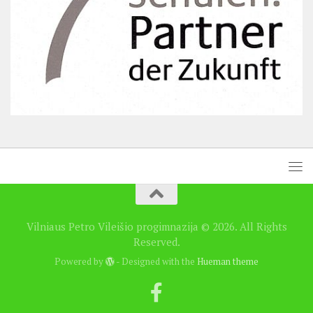
Vilniaus Petro Vileišio progimnazija © 2026. All Rights
Reserved.
Powered by
- Designed with the
Hueman theme