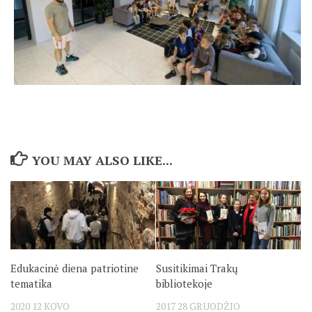
YOU MAY ALSO LIKE...
Edukacinė diena patriotine
Susitikimai Trakų
tematika
bibliotekoje
2020 12 KOVO
2017 28 GRUODŽIO