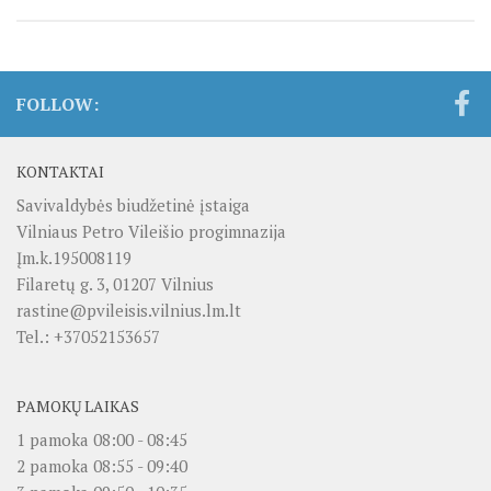
FOLLOW:
KONTAKTAI
Savivaldybės biudžetinė įstaiga
Vilniaus Petro Vileišio progimnazija
Įm.k.195008119
Filaretų g. 3, 01207 Vilnius
rastine@pvileisis.vilnius.lm.lt
Tel.: +37052153657
PAMOKŲ LAIKAS
1 pamoka 08:00 - 08:45
2 pamoka 08:55 - 09:40