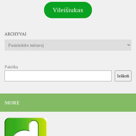
Vileišiukas
ARCHYVAI
Archyvai
Paieška
Ieškoti
MORE