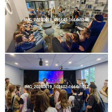
IMG_20240619_095645-1664x1248
IMG_20240619_102602-1664x1012